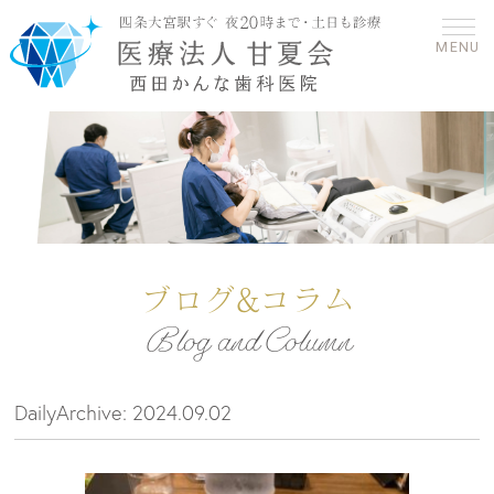
MENU
ブログ&コラム
Blog and Column
DailyArchive:
2024.09.02