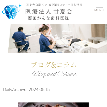
MENU
ブログ&コラム
Blog and Column
DailyArchive:
2024.05.15